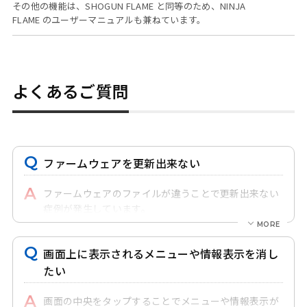
その他の機能は、SHOGUN FLAME と同等のため、NINJA
FLAME のユーザーマニュアルも兼ねています。
よくあるご質問
ファームウェアを更新出来ない
ファームウェアのファイルが違うことで更新出来ない
症例が発生しています。
ZIPファイルの場合には ATOMxxxx.FWファイルに解凍
してください。
画面上に表示されるメニューや情報表示を消し
またファイル名が ATOMxxxx-2.FWという-2, -3などが
追加されている場合には削除が必要です。
たい
ファームウェアの更新手順
画面の中央をタップすることでメニューや情報表示が