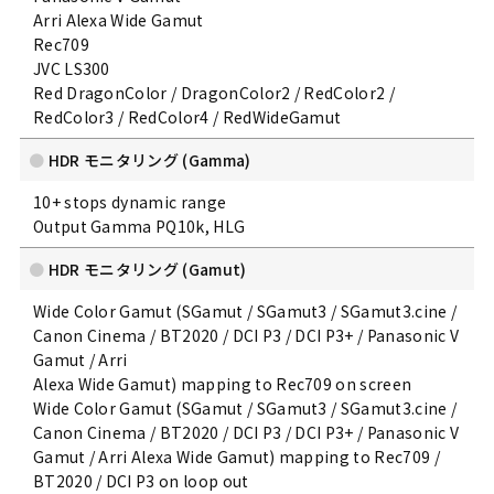
Arri Alexa Wide Gamut
Rec709
JVC LS300
Red DragonColor / DragonColor2 / RedColor2 /
RedColor3 / RedColor4 / RedWideGamut
HDR モニタリング (Gamma)
10+ stops dynamic range
Output Gamma PQ10k, HLG
HDR モニタリング (Gamut)
Wide Color Gamut (SGamut / SGamut3 / SGamut3.cine /
Canon Cinema / BT2020 / DCI P3 / DCI P3+ / Panasonic V
Gamut / Arri
Alexa Wide Gamut) mapping to Rec709 on screen
Wide Color Gamut (SGamut / SGamut3 / SGamut3.cine /
Canon Cinema / BT2020 / DCI P3 / DCI P3+ / Panasonic V
Gamut / Arri Alexa Wide Gamut) mapping to Rec709 /
BT2020 / DCI P3 on loop out