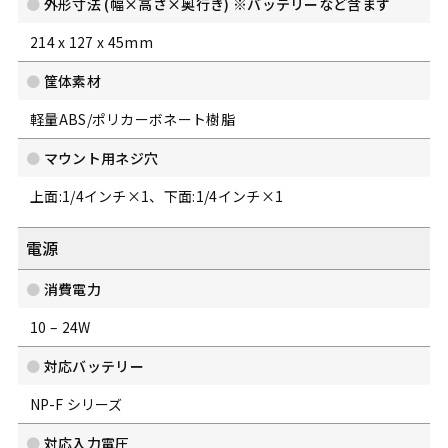
外形寸法
(幅×高さ×奥行き) ※バッテリーなど含まず
214 x 127 x 45mm
筐体素材
軽量ABS/ポリカーボネート樹脂
マウント用ネジ穴
上面:1/4インチ×1、下面:1/4インチ×1
電源
消費電力
10 – 24W
対応バッテリー
NP-F シリーズ
対応入力電圧