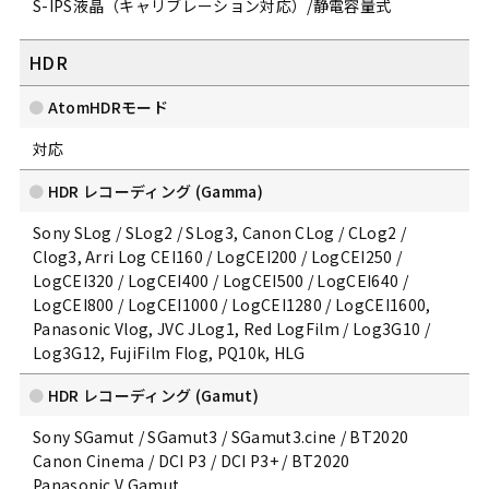
S-IPS液晶（キャリブレーション対応）/静電容量式
HDR
AtomHDRモード
対応
HDR レコーディング (Gamma)
Sony SLog / SLog2 / SLog3, Canon CLog / CLog2 /
Clog3, Arri Log CEI160 / LogCEI200 / LogCEI250 /
LogCEI320 / LogCEI400 / LogCEI500 / LogCEI640 /
LogCEI800 / LogCEI1000 / LogCEI1280 / LogCEI1600,
Panasonic Vlog, JVC JLog1, Red LogFilm / Log3G10 /
Log3G12, FujiFilm Flog, PQ10k, HLG
HDR レコーディング (Gamut)
Sony SGamut / SGamut3 / SGamut3.cine / BT2020
Canon Cinema / DCI P3 / DCI P3+ / BT2020
Panasonic V Gamut