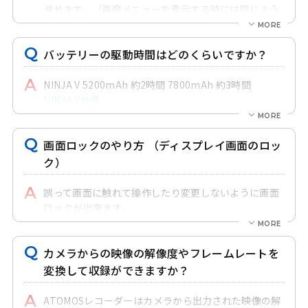
消せます。（再度メニューを表示する時には同じよう
ATOMOS本社・英語サイト
よりファームウェアをダウ
に中央をタップしてください）
ンロードします。
ただし波形モニターは残るため波形モニターを消す場
このサイトでお使いのATOMOS製品の機種を選択して
バッテリーの駆動時間はどのくらいですか？
合は非表示の設定にしてください。
ください。
[DOWNLOAD FIRMWARE UPDATE]ボタンをクリック
なおカメラの情報（シャッタースピード、絞り値、
NINJA V 5200mAh 約2時間 7800mAh 約3時間
してダウンロードしてください。
ISO感度や他設定）が表示されている場合はカメラ側
NINJA V仕様
ZIPファイルの場合は解凍して ATOMxxxx.FWファイル
の設定を変更する必要があります。
とします。 *xxxxは機種ごとに名称が異なります。
HDMI設定の情報表示を変更する場合や撮影モードを
SHOGUN CONNECT 5200mAh 約1.5時間
このファイルをSSDにコピーしてください。
画面ロックのやり方 （ディスプレイ画面のロッ
動画モードにするなどカメラにより設定方法が異なる
7800mAh 約2.2時間
*SHINOBIシリーズはSDカードへコピー。
ため詳しくはカメラのマニュアルをご参照ください。
SHOGUN CONNECT仕様
ク）
SSDをATOMOS製品に装着して電源を入れて頂くと自
推奨カメラ以外ではカメラ情報（シャッタースピー
動的にファームウェアの更新が始まります。
ド、絞り値、ISO感度や他設定）がHDMI出力先に出て
SHOGUN INFERNO/ NINJA INFERNO 5200mAh
誤って画面に触れて操作したり変更しないように画面
非表示に出来ない場合があります。
約1.5時間 7800mAh 約2.2時間
もし自動的に更新が始まらない場合には強制ファーム
ロックが出来ます。
SHOGUN INFERNO仕様
NINJA INFERNO仕様
ウェア更新モードにするため、電源を切った後に電源
電源ボタンを軽く押すことで画面ロックとなり画面操
ボタンを10秒程度の長い時間押すとファームウェア更
作が無効となります。再び電源ボタンを短く押すとロ
ZATO CONNECT 5200mAh 約6時間 7800mAh
カメラからの映像の解像度やフレームレートを
新が始まります。
ックが解除されます。
約9時間
変換して収録ができますか？
ZATO CONNECT仕様
また Display off（ディスプレイオフ）機能を有効にす
ると画面ロック中にディスプレイの表示を消すことが
ATOMOSレコーダーはカメラから出力された映像の解