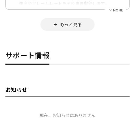
製品は各製品ページの仕様を御確認ください。
出来ます。
像度やフレームレートをそのまま収録します。
そのためHDから4Kへのアップコンバート、4KからHD
へのダウンコンバートしての収録は出来ません。
また30Pから60Pなどフレームレート変換、60Pから
もっと見る
60iインターレスなどIP変換しての収録も出来ませ
ん。
（一部のカメラでは30Pを出せないため60iで出力しま
す。その場合には 60iから30PへのPullDownで収録す
サポート情報
ることが可能です）
お知らせ
現在、お知らせはありません