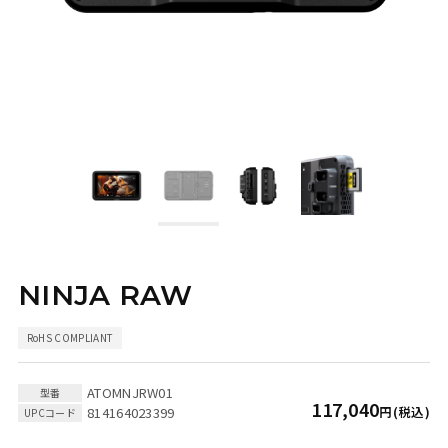
NINJA RAW
ATOMNJRW01
117,040
814164023399