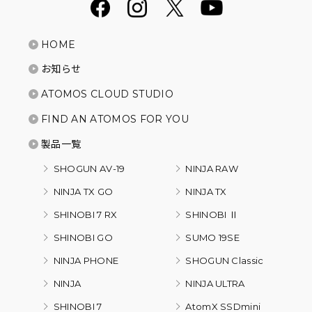
HOME
お知らせ
ATOMOS CLOUD STUDIO
FIND AN ATOMOS FOR YOU
製品一覧
SHOGUN AV-19
NINJA RAW
NINJA TX GO
NINJA TX
SHINOBI 7 RX
SHINOBI Ⅱ
SHINOBI GO
SUMO 19SE
NINJA PHONE
SHOGUN Classic
NINJA
NINJA ULTRA
SHINOBI 7
AtomX SSDmini