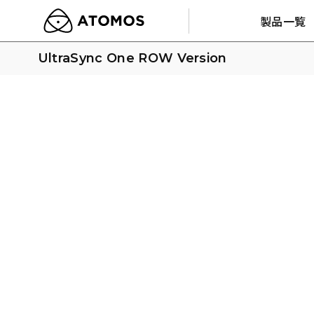
製品一覧
UltraSync One ROW Version