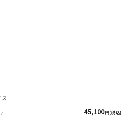
イス
45,100
07