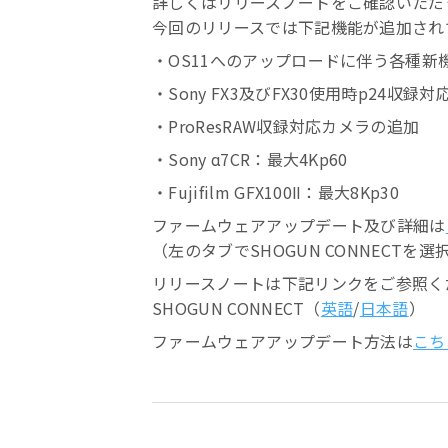
詳しくはリリースノートをご確認いただ
今回のリリースでは下記機能が追加され
・OS11へのアップロードに伴う各種新
・Sony FX3及びFX30使用時p24収録対
・ProResRAW収録対応カメラの追加
・Sony α7CR：最大4Kp60
・Fujifilm GFX100Ⅱ：最大8Kp30
ファームウェアアップデート及び詳細は
（左のタブでSHOGUN CONNECTを
リリースノートは下記リンクをご参照く
SHOGUN CONNECT（
英語
/
日本語
）
ファームウェアアップデート方法は
こち