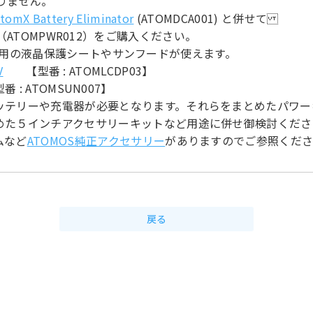
りません。
tomX Battery Eliminator
(ATOMDCA001) と併せて
（ATOMPWR012）をご購入ください。
NJA V用の液晶保護シートやサンフードが使えます。
V
【型番 : ATOMLCDP03】
: ATOMSUN007】
ッテリーや充電器が必要となります。それらをまとめたパワー
めた５インチアクセサリーキットなど用途に併せ御検討くださ
ムなど
ATOMOS純正アクセサリー
がありますのでご参照くだ
戻る