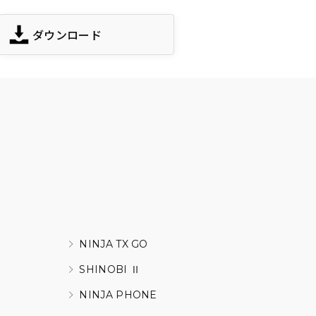
ダウンロード
NINJA TX GO
SHINOBI Ⅱ
NINJA PHONE