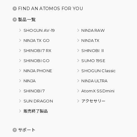
FIND AN ATOMOS FOR YOU
製品一覧
SHOGUN AV-19
NINJA RAW
NINJA TX GO
NINJA TX
SHINOBI 7 RX
SHINOBI Ⅱ
SHINOBI GO
SUMO 19SE
NINJA PHONE
SHOGUN Classic
NINJA
NINJA ULTRA
SHINOBI 7
AtomX SSDmini
SUN DRAGON
アクセサリー
販売終了製品
サポート