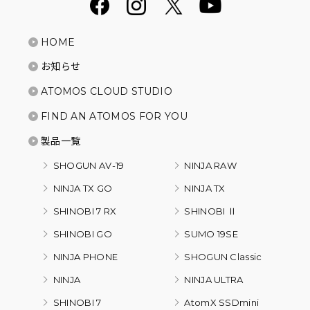
HOME
お知らせ
ATOMOS CLOUD STUDIO
FIND AN ATOMOS FOR YOU
製品一覧
SHOGUN AV-19
NINJA RAW
NINJA TX GO
NINJA TX
SHINOBI 7 RX
SHINOBI Ⅱ
SHINOBI GO
SUMO 19SE
NINJA PHONE
SHOGUN Classic
NINJA
NINJA ULTRA
SHINOBI 7
AtomX SSDmini