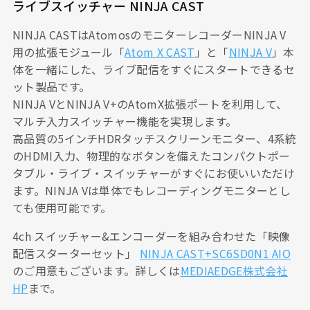
ライブスイッチャー NINJA CAST
NINJA CASTはAtomosのモニターレコーダーNINJA V
用の拡張モジュール「
Atom X CAST
」と「
NINJA V
」本
体を一緒にした、ライブ配信をすぐにスタートできるセ
ット製品です。
NINJA VとNINJA V+のAtomX拡張ポートを利用して、
マルチ入力スイッチャー機能を実現します。
高品質の5インチHDRタッチスクリーンモニター、4系統
のHDMI入力、物理的なボタンを備えたコンパクトポー
タブル・ライブ・スイッチャーがすぐにお使いいただけ
ます。NINJA Vは単体でもレコーディングモニターとし
ても使用可能です。
4ch スイッチャー&エンコーダーを組み合わせた「映像
配信スターターセット」
NINJA CAST+SC6SD0N1 AIO
のご用意もございます。詳しくは
MEDIAEDGE株式会社
HP
まで。