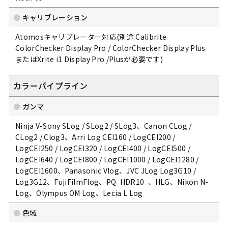
キャリブレーション
Atomosキャリブレーター対応(別途 Calibrite
ColorChecker Display Pro / ColorChecker Display Plus
またはXrite i1 Display Pro /Plusが必要です)
カラーパイプライン
ガンマ
Ninja V-Sony SLog / SLog2 / SLog3、Canon CLog /
CLog2 / Clog3、Arri Log CEI160 / LogCEI200 /
LogCEI250 / LogCEI320 / LogCEI400 / LogCEI500 /
LogCEI640 / LogCEI800 / LogCEI1000 / LogCEI1280 /
LogCEI1600、Panasonic Vlog、JVC JLog Log3G10 /
Log3G12、FujiFilmFlog、PQ HDR10 、HLG、Nikon N-
Log、Olympus OM Log、Lecia L Log
色域