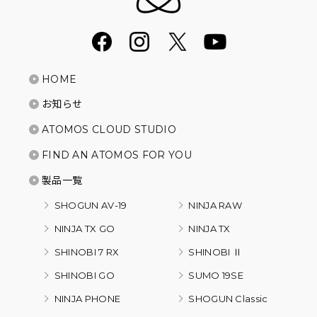
HOME
お知らせ
ATOMOS CLOUD STUDIO
FIND AN ATOMOS FOR YOU
製品一覧
SHOGUN AV-19
NINJA RAW
NINJA TX GO
NINJA TX
SHINOBI 7 RX
SHINOBI Ⅱ
SHINOBI GO
SUMO 19SE
NINJA PHONE
SHOGUN Classic