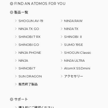
FIND AN ATOMOS FOR YOU
製品一覧
SHOGUN AV-19
NINJA RAW
NINJA TX GO
NINJA TX
SHINOBI 7 RX
SHINOBI Ⅱ
SHINOBI GO
SUMO 19SE
NINJA PHONE
SHOGUN Classic
NINJA
NINJA ULTRA
SHINOBI 7
AtomX SSDmini
SUN DRAGON
アクセサリー
販売終了製品
サポート
購入前にご確認ください