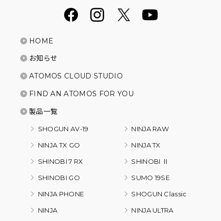
HOME
お知らせ
ATOMOS CLOUD STUDIO
FIND AN ATOMOS FOR YOU
製品一覧
SHOGUN AV-19
NINJA RAW
NINJA TX GO
NINJA TX
SHINOBI 7 RX
SHINOBI Ⅱ
SHINOBI GO
SUMO 19SE
NINJA PHONE
SHOGUN Classic
NINJA
NINJA ULTRA