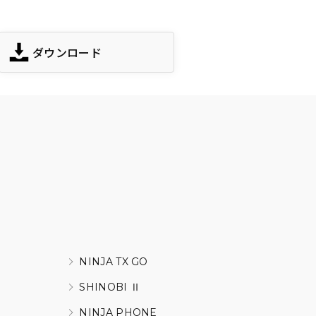
ダウンロード
NINJA TX GO
SHINOBI Ⅱ
NINJA PHONE