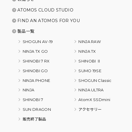
ATOMOS CLOUD STUDIO
FIND AN ATOMOS FOR YOU
製品一覧
SHOGUN AV-19
NINJA RAW
NINJA TX GO
NINJA TX
SHINOBI 7 RX
SHINOBI Ⅱ
SHINOBI GO
SUMO 19SE
NINJA PHONE
SHOGUN Classic
NINJA
NINJA ULTRA
SHINOBI 7
AtomX SSDmini
SUN DRAGON
アクセサリー
販売終了製品