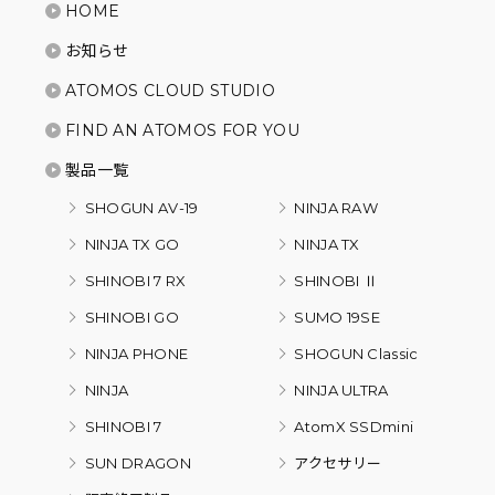
HOME
お知らせ
ATOMOS CLOUD STUDIO
FIND AN ATOMOS FOR YOU
製品一覧
SHOGUN AV-19
NINJA RAW
NINJA TX GO
NINJA TX
SHINOBI 7 RX
SHINOBI Ⅱ
SHINOBI GO
SUMO 19SE
NINJA PHONE
SHOGUN Classic
NINJA
NINJA ULTRA
SHINOBI 7
AtomX SSDmini
SUN DRAGON
アクセサリー