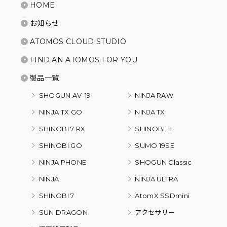
HOME
お知らせ
ATOMOS CLOUD STUDIO
FIND AN ATOMOS FOR YOU
製品一覧
SHOGUN AV-19
NINJA RAW
NINJA TX GO
NINJA TX
SHINOBI 7 RX
SHINOBI Ⅱ
SHINOBI GO
SUMO 19SE
NINJA PHONE
SHOGUN Classic
NINJA
NINJA ULTRA
SHINOBI 7
AtomX SSDmini
SUN DRAGON
アクセサリー