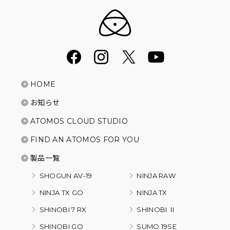
HOME
お知らせ
ATOMOS CLOUD STUDIO
FIND AN ATOMOS FOR YOU
製品一覧
SHOGUN AV-19
NINJA RAW
NINJA TX GO
NINJA TX
SHINOBI 7 RX
SHINOBI Ⅱ
SHINOBI GO
SUMO 19SE