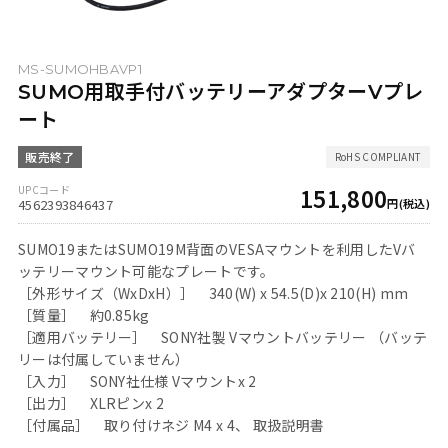
MS-SUMOHBAVP1
SUMO用取手付バッテリーアダプターVプレ
ート
151,800
4562393846437
SUMO19またはSUMO19M背面のVESAマウントを利用したVバ
ッテリーマウント可能なプレートです。
［外形サイズ（WxDxH）］ 340(W) x 54.5(D)x 210(H) mm
［質量］ 約0.85kg
［適用バッテリー］ SONY社製 Vマウントバッテリー （バッテ
リーは付属していません）
［入力］ SONY社仕様 Vマウントx 2
［出力］ XLRピンx 2
［付属品］ 取り付けネジ M4 x 4、 取扱説明書