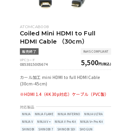
ATOMCAB008
Coiled Mini HDMI to Full
HDMI Cable （30cm）
5,500
0853815005674
カール加工 mini HDMI to full HDMI Cable
(30cm-45cm)
※HDMI 1.4（4K 30p対応）ケーブル（PVC製）
NINJA
NINJA FLAME
NINJA INFERNO
NINJA ULTRA
NINJA V
NINJA V +
NINJA V Pro Kit
NINJA V+ Pro Kit
SHINOBI
SHINOBI 7
SHINOBI SDI
SHOGUN