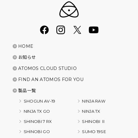
HOME
お知らせ
ATOMOS CLOUD STUDIO
FIND AN ATOMOS FOR YOU
製品一覧
SHOGUN AV-19
NINJA RAW
NINJA TX GO
NINJA TX
SHINOBI 7 RX
SHINOBI Ⅱ
SHINOBI GO
SUMO 19SE