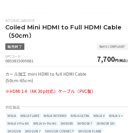
ATOMCAB009
Coiled Mini HDMI to Full HDMI Cable
（50cm）
7,700
0853815005681
カール加工 mini HDMI to full HDMI Cable
(50cm-65cm)
※HDMI 1.4（4K 30p対応）ケーブル（PVC製）
NINJA
NINJA FLAME
NINJA INFERNO
NINJA ULTRA
NINJA V
NINJA V +
NINJA V Pro Kit
NINJA V+ Pro Kit
SHINOBI
SHINOBI 7
SHINOBI SDI
SHOGUN
SHOGUN 7
SHOGUN CONNECT
SHOGUN FLAME