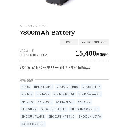
ATOMBAT004
7800mAh Battery
15,400
0814164020312
7800mAhバッテリー (NP-F970同等品)
NINJA
NINJA FLAME
NINJA INFERNO
NINJA ULTRA
NINJA V
NINJA V +
NINJA V Pro Kit
NINJA V+ Pro Kit
SHINOBI
SHINOBI 7
SHINOBI SDI
SHOGUN
SHOGUN 7
SHOGUN CLASSIC
SHOGUN CONNECT
SHOGUN FLAME
SHOGUN INFERNO
SHOGUN ULTRA
ZATO CONNECT